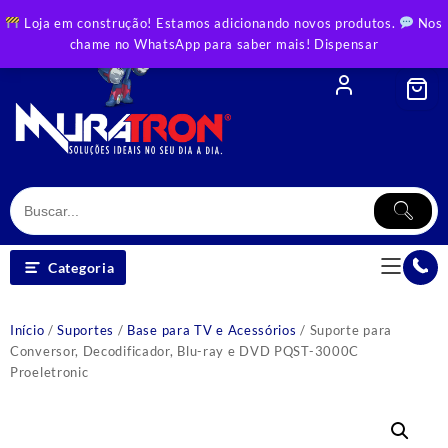
Skip
Loja em construção! Estamos adicionando novos produtos.
Nos
to
chame no WhatsApp para saber mais!
Dispensar
content
Categoria
Início
/
Suportes
/
Base para TV e Acessórios
/ Suporte para
Conversor, Decodificador, Blu-ray e DVD PQST-3000C
Proeletronic