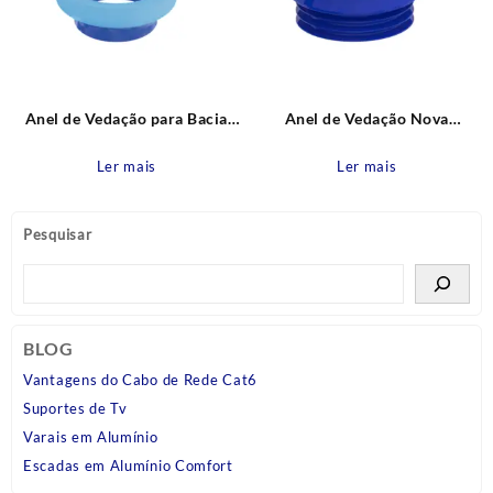
Anel de Vedação para Bacia
Anel de Vedação Nova
Sanitária – com Guia Censi
Geração para Bacia Sanitária
Censi
Ler mais
Ler mais
Pesquisar
BLOG
Vantagens do Cabo de Rede Cat6
Suportes de Tv
Varais em Alumínio
Escadas em Alumínio Comfort