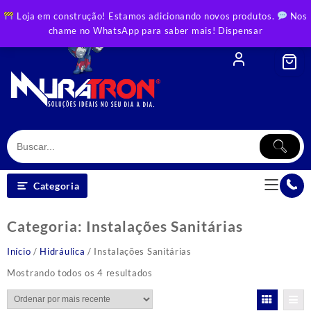
Skip
Loja em construção! Estamos adicionando novos produtos.
Nos
to
chame no WhatsApp para saber mais!
Dispensar
content
Categoria
Categoria:
Instalações Sanitárias
Início
/
Hidráulica
/ Instalações Sanitárias
Classificado
Mostrando todos os 4 resultados
por
mais