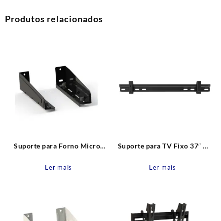
Produtos relacionados
Suporte para Forno Micro-
Suporte para TV Fixo 37″ –
ondas SBR 5.1 Preto
85″ SBRP1600 Brasforma
Brasforma
Ler mais
Ler mais