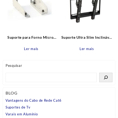
Suporte para Forno Micro-
Suporte Ultra Slim Inclinável
ondas SBR 5.0 Branco
para TV de 23” a 42”
Brasforma
SBRP215 Brasforma
Ler mais
Ler mais
Pesquisar
BLOG
Vantagens do Cabo de Rede Cat6
Suportes de Tv
Varais em Alumínio