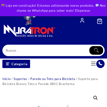
Skip
Loja em construção! Estamos adicionando novos produtos.
Nos
to
chame no WhatsApp para saber mais!
Dispensar
content
Categoria
Início
/
Suportes
/
Parede ou Teto para Bicicleta
/ Suporte para
Bicicleta Branco Teto e Parede SB01 Brasforma