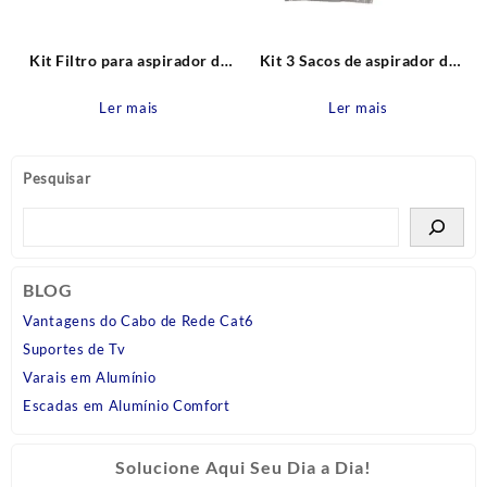
Kit Filtro para aspirador de
Kit 3 Sacos de aspirador de
pó Equipt EQP01 e EQP02
pó Mondo, Mondo Clean
(EF147A) Electrolux
Descartável Original
Ler mais
Ler mais
Electrolux
Pesquisar
BLOG
Vantagens do Cabo de Rede Cat6
Suportes de Tv
Varais em Alumínio
Escadas em Alumínio Comfort
Solucione Aqui Seu Dia a Dia!