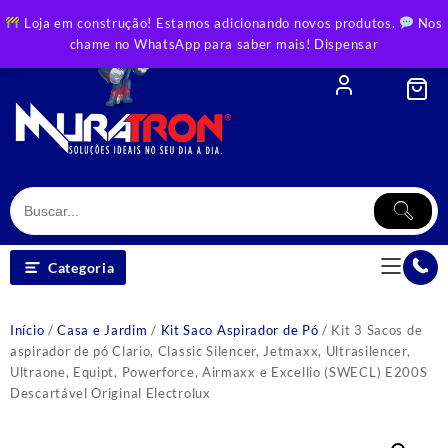
Skip
Loja em construção! Estamos adicionando novos produtos.
Nos
to
chame no WhatsApp para saber mais!
Dispensar
content
Categoria
Início
/
Casa e Jardim
/
Kit Saco Aspirador de Pó
/ Kit 3 Sacos de
aspirador de pó Clario, Classic Silencer, Jetmaxx, Ultrasilencer,
Ultraone, Equipt, Powerforce, Airmaxx e Excellio (SWECL) E200S
Descartável Original Electrolux