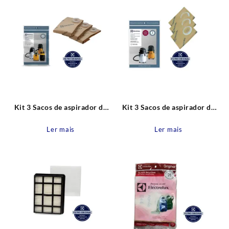
Kit 3 Sacos de aspirador de
Kit 3 Sacos de aspirador de
pó A20, A20L, A20S, GT300,
pó A20, A20L, A20S e
GT30N, GTcar Novos
GT3000 Antigos Descartável
Ler mais
Ler mais
Descartável CSE20 Original
CSE19 Original Electrolux
Electrolux