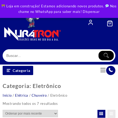
Skip
Loja em construção! Estamos adicionando novos produtos.
Nos
to
chame no WhatsApp para saber mais!
Dispensar
content
Categoria
Categoria:
Eletrônico
Início
/
Elétrica
/
Chuveiro
/ Eletrônico
Classificado
Mostrando todos os 7 resultados
por
mais