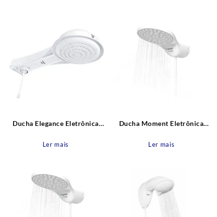
recente
Ducha Elegance Eletrônica
Ducha Moment Eletrônica
220V 6800W Fame
127V 5500W Zagonel
Ler mais
Ler mais