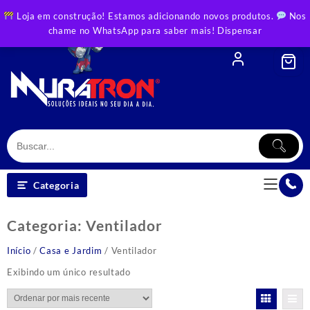
Skip
Loja em construção! Estamos adicionando novos produtos.
Nos
to
chame no WhatsApp para saber mais!
Dispensar
content
Categoria
Categoria:
Ventilador
Início
/
Casa e Jardim
/ Ventilador
Exibindo um único resultado