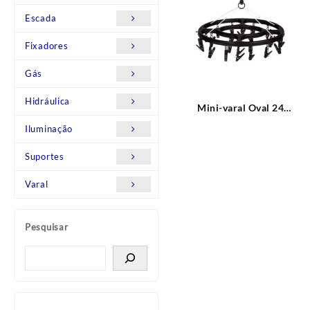
Escada
Fixadores
Gás
Hidráulica
Mini-varal Oval 24
Prendedores Preto MOR
Iluminação
Suportes
Varal
Pesquisar