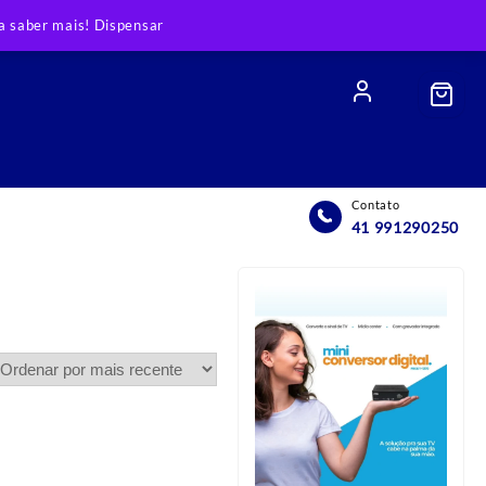
 saber mais!
Dispensar
Contato
41 991290250