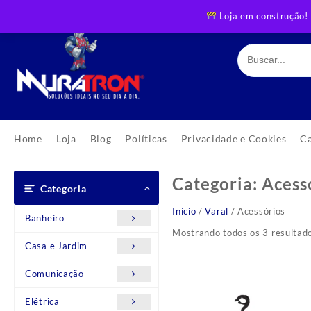
Skip
Loja em construção!
to
content
Home
Loja
Blog
Políticas
Privacidade e Cookies
C
Categoria:
Acess
Categoria
Início
/
Varal
/ Acessórios
Banheiro
Mostrando todos os 3 resultad
Casa e Jardim
Comunicação
Elétrica