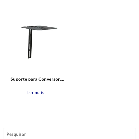
Suporte para Conversor,
Decodificador, Blu-ray e DVD
PQST-3000C Proeletronic
Ler mais
Pesquisar