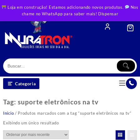
Skip
Loja em construção! Estamos adicionando novos produtos.
Nos
to
chame no WhatsApp para saber mais!
Dispensar
content
Categoria
Tag:
suporte eletrônicos na tv
Início
/ Produtos marcados com a tag “suporte eletrônicos na tv”
Exibindo um único resultado