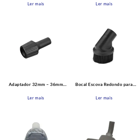
Ler mais
Ler mais
Adaptador 32mm – 36mm
Bocal Escova Redondo para
para Acessórios Aspiradores
Aspiradores de pó D32
de Pó Electrolux
Electrolux
Ler mais
Ler mais