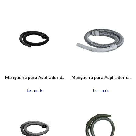
recente
Mangueira para Aspirador de
Mangueira para Aspirador de
pó A10, A20 e outros BHVC02
pó Berry Electrolux
Electrolux
Ler mais
Ler mais