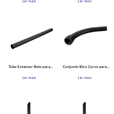
Ler mais
Ler mais
Tubo Extensor Reto para
Conjunto Bico Curvo para
Aspirador de pó D32
Aspirador de pó D32
Electrolux
Electrolux
Ler mais
Ler mais