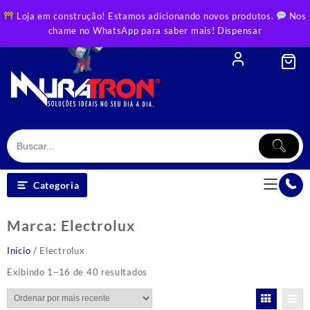
Skip
Loja em construção! Estamos adicionando novos produtos.
Nos
to
chame no WhatsApp para saber mais!
Dispensar
content
Categoria
Marca:
Electrolux
Início
/ Electrolux
Classificado
Exibindo 1–16 de 40 resultados
por
mais