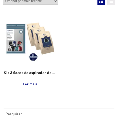
Kit 3 Sacos de aspirador de pó
Clario, Classic Silencer,
Jetmaxx, Ultrasilencer,
Ler mais
Ultraone, Equipt, Powerforce,
Airmaxx e Excellio (SWECL)
E200S Descartável Original
Electrolux
Pesquisar