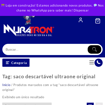
Skip
Loja em construção! Estamos adicionando novos produtos.
Nos
to
chame no WhatsApp para saber mais!
Dispensar
content
Categoria
Tag:
saco descartável ultraone original
Início
/ Produtos marcados com a tag “saco descartável ultraone
original”
Exibindo um único resultado