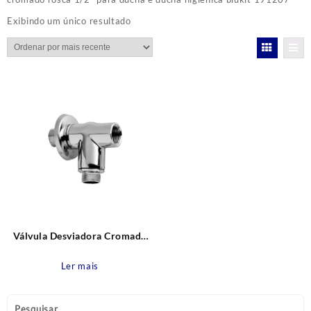
Exibindo um único resultado
Válvula Desviadora Cromada
para Chuveiro / Ducha e Ducha
Higiênica com Canopla Blukit
Ler mais
Pesquisar