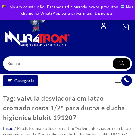
Skip
Loja em construção! Estamos adicionando novos produtos.
Nos
to
chame no WhatsApp para saber mais!
Dispensar
content
Categoria
Tag:
valvula desviadora em latao
cromado rosca 1/2" para ducha e ducha
higienica blukit 191207
Início
/ Produtos marcados com a tag “valvula desviadora em latao
cromado rosca 1/2" para ducha e ducha higienica blukit 191207”