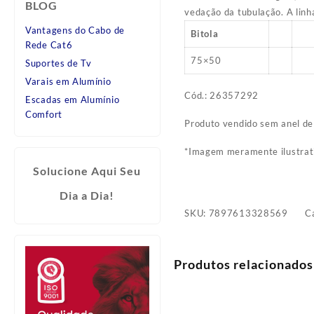
BLOG
vedação da tubulação.
A linh
Vantagens do Cabo de
Bitola
Rede Cat6
75×50
Suportes de Tv
Varais em Alumínio
Cód.: 26357292
Escadas em Alumínio
Comfort
Produto vendido sem anel de
*Imagem meramente ilustrat
Solucione Aqui Seu
Dia a Dia!
SKU:
7897613328569
C
Produtos relacionados