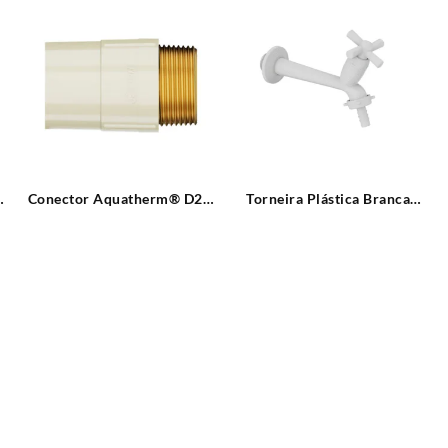
Conector Aquatherm® D22
Torneira Plástica Branca
X 3/4″ CB Tigre
Parede Bica Reta 15cm com
bico para Mangueira Cross
Tigre