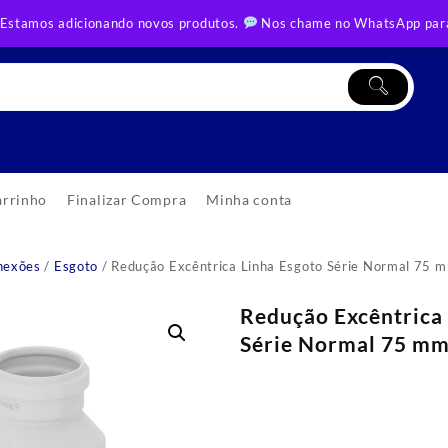
 Estamos adicionando novos produtos.
Nos chame no WhatsApp para
arrinho
Finalizar Compra
Minha conta
nexões
/
Esgoto
/ Redução Excêntrica Linha Esgoto Série Normal 75 
Redução Excêntrica
Série Normal 75 mm