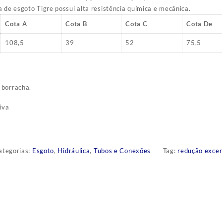
a de esgoto Tigre possui alta resistência química e mecânica.
Cota A
Cota B
Cota C
Cota De
108,5
39
52
75,5
 borracha.
iva
ategorias:
Esgoto
,
Hidráulica
,
Tubos e Conexões
Tag:
redução excen