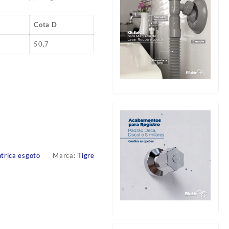
Cota D
50,7
trica esgoto
Marca:
Tigre