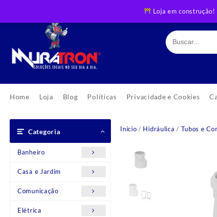
Skip
Loja em construção!
to
content
Home
Loja
Blog
Políticas
Privacidade e Cookies
C
Início
/
Hidráulica
/
Tubos e Co
Categoria
Banheiro
Casa e Jardim
Comunicação
Elétrica