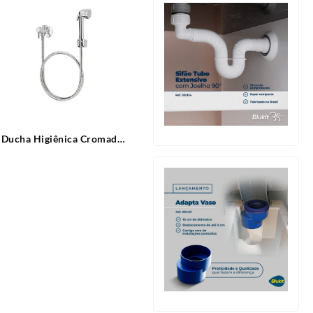
Ducha Higiênica Cromada
Modelo Luxo com Registro
de Derivação Blukit