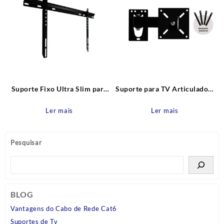
Suporte Fixo Ultra Slim para
Suporte para TV Articulado e
TV de 37” a 85” SBRP300
Inclinável BRA3.0 10″ a 60″
Brasforma
Brasforma
Ler mais
Ler mais
Pesquisar
BLOG
Vantagens do Cabo de Rede Cat6
Suportes de Tv