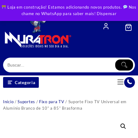
Skip
Loja em construção! Estamos adicionando novos produtos.
Nos
to
chame no WhatsApp para saber mais!
Dispensar
content
Categoria
Início
/
Suportes
/
Fixo para TV
/ Suporte Fixo TV Universal em
Alumínio Branco de 10” a 85” Brasforma