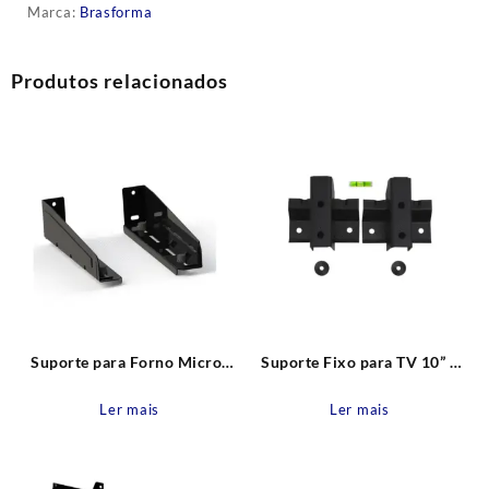
Marca:
Brasforma
Produtos relacionados
Suporte para Forno Micro-
Suporte Fixo para TV 10” a
ondas SBR 5.1 Preto
85” SBRU758 Brasforma
Brasforma
Ler mais
Ler mais