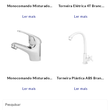
Monocomando Misturador
Torneira Elétrica 4T Branca
Lavatório Mesa Bica Fit Leão
Parede Luna 220V – 5500W
Metais
Zagonel
Ler mais
Ler mais
Monocomando Misturador
Torneira Plástica ABS Branca
Lavatório Mesa baixa Viena
Mesa Bica Alta Móvel Cross
Leão Metais
Tigre
Ler mais
Ler mais
Pesquisar