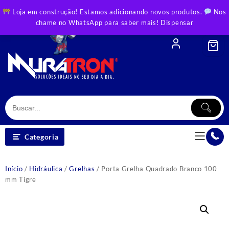
Skip
Loja em construção! Estamos adicionando novos produtos.
Nos
to
chame no WhatsApp para saber mais!
Dispensar
content
Categoria
Início
/
Hidráulica
/
Grelhas
/ Porta Grelha Quadrado Branco 100
mm Tigre