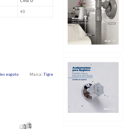
Cota D
40
les esgoto
Marca:
Tigre