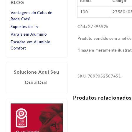
Bitola
Código
BLOG
100
2758040
Vantagens do Cabo de
Rede Cat6
Cód.: 27396925
Suportes de Tv
Varais em Alumínio
Produto vendido sem anel de
Escadas em Alumínio
Comfort
*Imagem meramente ilustrat
Solucione Aqui Seu
SKU:
7899052507451
Dia a Dia!
Produtos relacionados