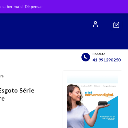
 saber mais!
Dispensar
Contato
41 991290250
gre
Esgoto Série
re