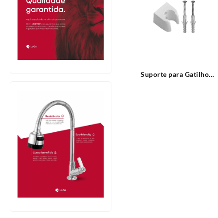
Suporte para Gatilho
Branco Modelo Luxo para
Duchas Higiênicas Blukit