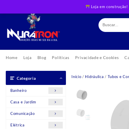
Skip
Loja em construção!
to
content
Home
Loja
Blog
Políticas
Privacidade e Cookies
C
Início
/
Hidráulica
/
Tubos e Co
Categoria
Banheiro
Casa e Jardim
Comunicação
Elétrica