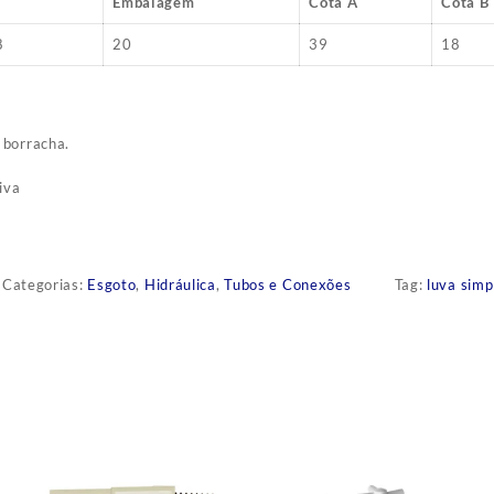
Embalagem
Cota A
Cota B
8
20
39
18
 borracha.
iva
Categorias:
Esgoto
,
Hidráulica
,
Tubos e Conexões
Tag:
luva simp