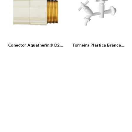
Conector Aquatherm® D22
Torneira Plástica Branca
X 3/4″ CB Tigre
Parede Dupla Bica Reta
Cross Tigre