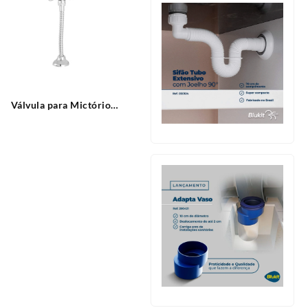
Válvula para Mictório
Leautomatic Leão Metais