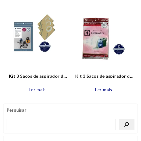
Electrolux
CSE19 Original Electrolux
Kit 3 Sacos de aspirador de
Kit 3 Sacos de aspirador de
pó A10S, A10T, A10 e
pó Mondo, Mondo Clean
GT2000 Antigos Descartável
Descartável Original
Ler mais
Ler mais
CSE09 Original Electrolux
Electrolux
Pesquisar