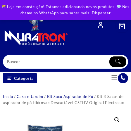
Skip
Loja em construção! Estamos adicionando novos produtos.
Nos
to
chame no WhatsApp para saber mais!
Dispensar
content
Categoria
Início
/
Casa e Jardim
/
Kit Saco Aspirador de Pó
/ Kit 3 Sacos de
aspirador de pó Hidrovac Descartável CSEHV Original Electrolux