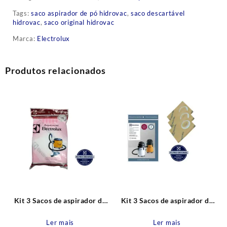
Tags:
saco aspirador de pó hidrovac
,
saco descartável
hidrovac
,
saco original hidrovac
Marca:
Electrolux
Produtos relacionados
Kit 3 Sacos de aspirador de
Kit 3 Sacos de aspirador de
pó GT22P, SIPRO, Z2200
pó A20, A20L, A20S e
Descartável Original
GT3000 Antigos Descartável
Ler mais
Ler mais