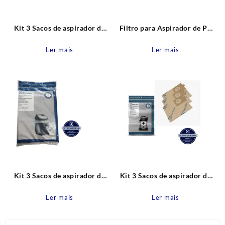
Kit 3 Sacos de aspirador de
Filtro para Aspirador de Pó
pó GT22P, SIPRO, Z2200
Power Speed Force (FES15)
Descartável Original
Original Electrolux
Ler mais
Ler mais
Electrolux
Kit 3 Sacos de aspirador de
Kit 3 Sacos de aspirador de
pó Hidrovac Descartável
pó GT20i Descartável CSEBI
CSEHV Original Electrolux
Original Electrolux
Ler mais
Ler mais