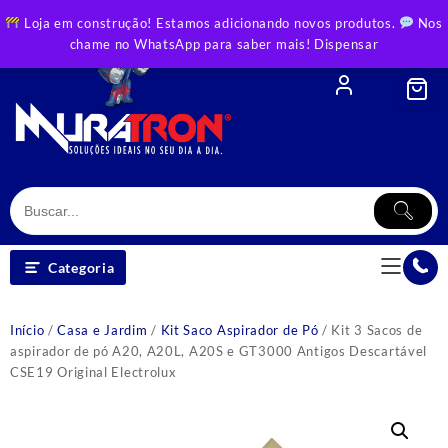
Skip
Loja em construção! Estamos adicionando novos produtos.
Nos
to
chame no WhatsApp para saber mais!
Dispensar
content
Categoria
Início
/
Casa e Jardim
/
Kit Saco Aspirador de Pó
/ Kit 3 Sacos de
aspirador de pó A20, A20L, A20S e GT3000 Antigos Descartável
CSE19 Original Electrolux