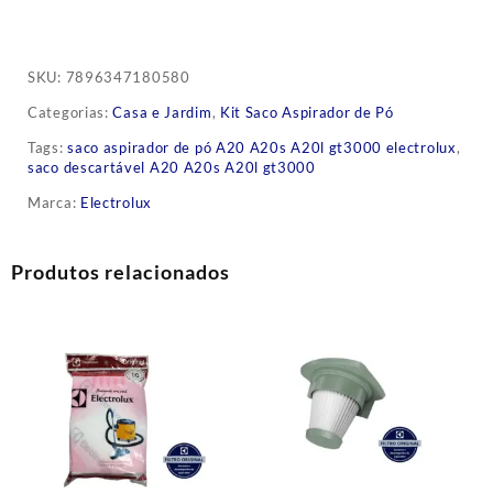
SKU:
7896347180580
Categorias:
Casa e Jardim
,
Kit Saco Aspirador de Pó
Tags:
saco aspirador de pó A20 A20s A20l gt3000 electrolux
,
saco descartável A20 A20s A20l gt3000
Marca:
Electrolux
Produtos relacionados