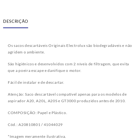
DESCRIÇÃO
Os sacos descartáveis Originais Electrolux são biodegradáveis e não
agridem o ambiente.
São higiênicos e desenvolvidos com 2 níveis de filtragem, que evita
que a poeira escape e danifique o motor.
Fácil de instalar e de descartar.
Atenção: Saco descartável compatível apenas para os modelos de
aspirador A20, A20L, A20S e GT3000 produzidos antes de 2010.
COMPOSIÇÃO: Papel e Plástico.
Cód.: A20810801 / 41044029
*Imagem meramente ilustrativa.