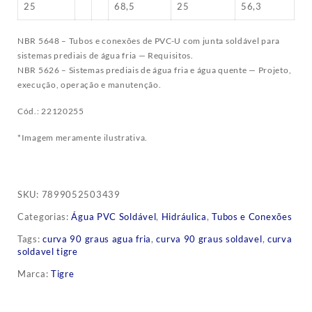
25
68,5
25
56,3
NBR 5648 – Tubos e conexões de PVC-U com junta soldável para
sistemas prediais de água fria — Requisitos.
NBR 5626 – Sistemas prediais de água fria e água quente — Projeto,
execução, operação e manutenção.
Cód.: 22120255
*Imagem meramente ilustrativa.
SKU:
7899052503439
Categorias:
Água PVC Soldável
,
Hidráulica
,
Tubos e Conexões
Tags:
curva 90 graus agua fria
,
curva 90 graus soldavel
,
curva
soldavel tigre
Marca:
Tigre