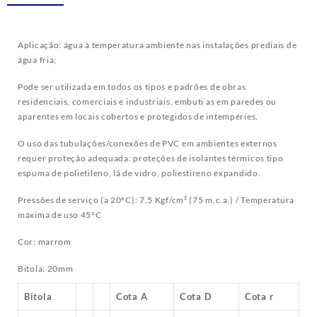
Aplicação: água à temperatura ambiente nas instalações prediais de
água fria;
Pode ser utilizada em todos os tipos e padrões de obras
residenciais, comerciais e industriais, embuti as em paredes ou
aparentes em locais cobertos e protegidos de intempéries.
O uso das tubulações/conexões de PVC em ambientes externos
requer proteção adequada: proteções de isolantes térmicos tipo
espuma de polietileno, lã de vidro, poliestireno expandido.
Pressões de serviço (a 20ºC): 7,5 Kgf/cm² (75 m.c.a.) / Temperatura
máxima de uso 45°C
Cor: marrom
Bitola: 20mm
Bitola
Cota A
Cota D
Cota r