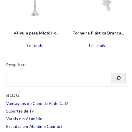
Válvula para Mictório
Torneira Plástica Branca
Leautomatic Leão Metais
Parede Bica Reta 15cm com
bico para Mangueira Cross
Ler mais
Ler mais
Tigre
Pesquisar
BLOG
Vantagens do Cabo de Rede Cat6
Suportes de Tv
Varais em Alumínio
Escadas em Alumínio Comfort