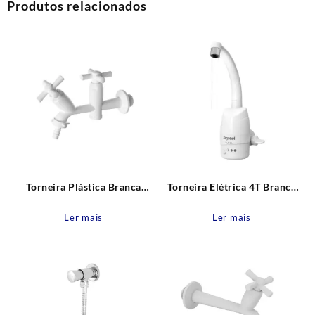
Produtos relacionados
Torneira Plástica Branca
Torneira Elétrica 4T Branca
Parede Dupla Bica Reta Cross
Parede Luna 220V – 5500W
Tigre
Zagonel
Ler mais
Ler mais