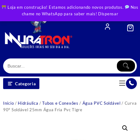
Skip
Loja em construção! Estamos adicionando novos produtos.
Nos
to
chame no WhatsApp para saber mais!
Dispensar
content
Categoria
Início
/
Hidráulica
/
Tubos e Conexões
/
Água PVC Soldável
/ Curva
90° Soldável 25mm Água Fria Pvc Tigre