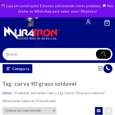
Skip
Loja em construção! Estamos adicionando novos produtos.
Nos
to
chame no WhatsApp para saber mais!
Dispensar
content
Categoria
Tag:
curva 90 graus soldavel
Início
/ Produtos marcados com a tag “curva 90 graus soldavel”
Classificado
Mostrando todos os 4 resultados
por
mais