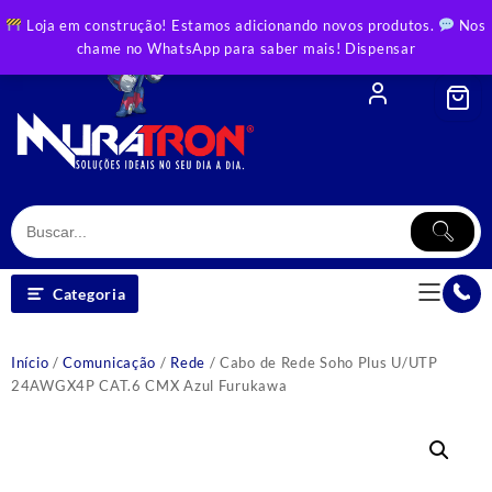
Skip
Loja em construção! Estamos adicionando novos produtos.
Nos
to
chame no WhatsApp para saber mais!
Dispensar
content
Categoria
Início
/
Comunicação
/
Rede
/ Cabo de Rede Soho Plus U/UTP
24AWGX4P CAT.6 CMX Azul Furukawa