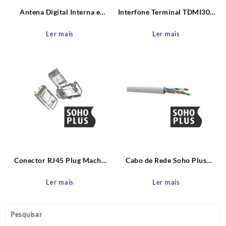
Antena Digital Interna e
Interfone Terminal TDMI300
Externa Amphibions com
Intelbras
base magnética Proeletronic
Ler mais
Ler mais
Conector RJ45 Plug Macho
Cabo de Rede Soho Plus
de Passagem Soho Plus para
U/UTP 24AWGX4P CAT.6
CAT.6 Furukawa
CMX Branco Furukawa
Ler mais
Ler mais
Pesquisar