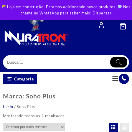
Skip
Loja em construção! Estamos adicionando novos produtos.
Nos
to
chame no WhatsApp para saber mais!
Dispensar
content
Categoria
Marca:
Soho Plus
Início
/ Soho Plus
Classificado
Mostrando todos os 4 resultados
por
mais