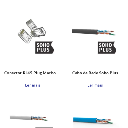
recente
Conector RJ45 Plug Macho de
Cabo de Rede Soho Plus
Passagem Soho Plus para
U/UTP 24AWGX4P CAT.6
CAT.6 Furukawa
CMX Cinza Furukawa
Ler mais
Ler mais