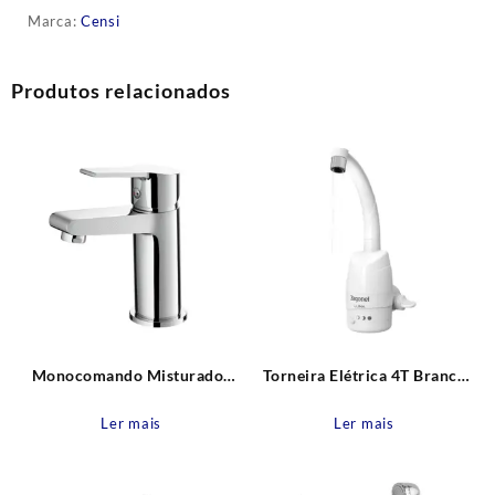
Marca:
Censi
Produtos relacionados
Monocomando Misturador
Torneira Elétrica 4T Branca
Lavatório Mesa baixa Shine
Parede Luna 220V – 5500W
Leão Metais
Zagonel
Ler mais
Ler mais