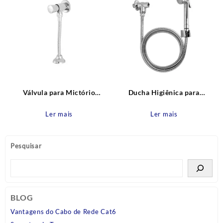
Válvula para Mictório
Ducha Higiênica para
Leautomatic Leão Metais
Chuveiro com Desviador
Blukit
Ler mais
Ler mais
Pesquisar
BLOG
Vantagens do Cabo de Rede Cat6