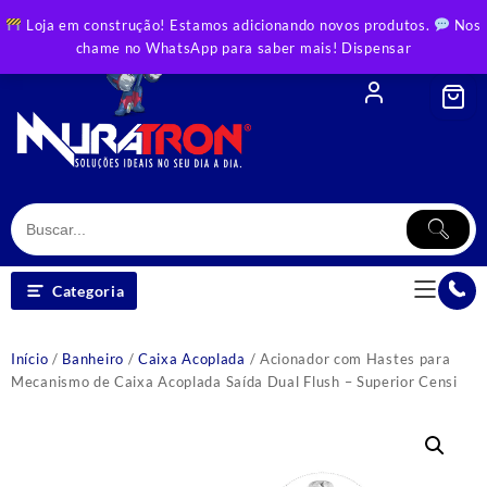
Skip
Loja em construção! Estamos adicionando novos produtos.
Nos
to
chame no WhatsApp para saber mais!
Dispensar
content
Categoria
Início
/
Banheiro
/
Caixa Acoplada
/ Acionador com Hastes para
Mecanismo de Caixa Acoplada Saída Dual Flush – Superior Censi