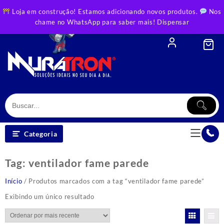
Skip
Loja em construção! Estamos adicionando novos produtos.
Nos
to
chame no WhatsApp para saber mais!
Dispensar
content
Categoria
Tag:
ventilador fame parede
Início
/ Produtos marcados com a tag “ventilador fame parede”
Exibindo um único resultado