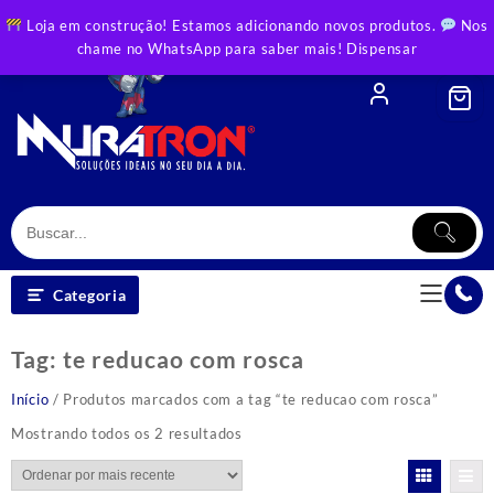
Skip
Loja em construção! Estamos adicionando novos produtos.
Nos
to
chame no WhatsApp para saber mais!
Dispensar
content
Categoria
Tag:
te reducao com rosca
Início
/ Produtos marcados com a tag “te reducao com rosca”
Classificado
Mostrando todos os 2 resultados
por
mais