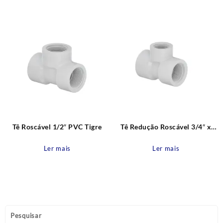
recente
Tê Roscável 1/2″ PVC Tigre
Tê Redução Roscável 3/4″ x
1/2″ Tigre
Ler mais
Ler mais
Pesquisar