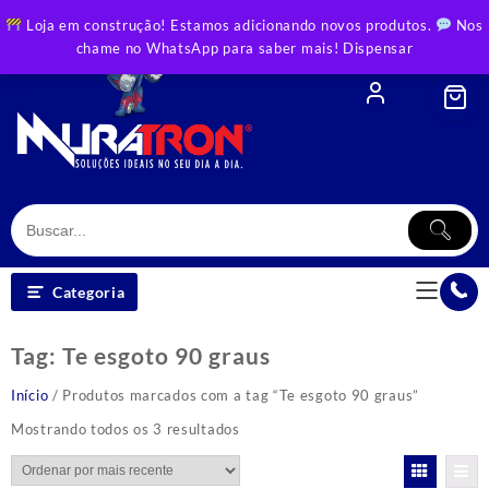
Skip
Loja em construção! Estamos adicionando novos produtos.
Nos
to
chame no WhatsApp para saber mais!
Dispensar
content
Categoria
Tag:
Te esgoto 90 graus
Início
/ Produtos marcados com a tag “Te esgoto 90 graus”
Classificado
Mostrando todos os 3 resultados
por
mais