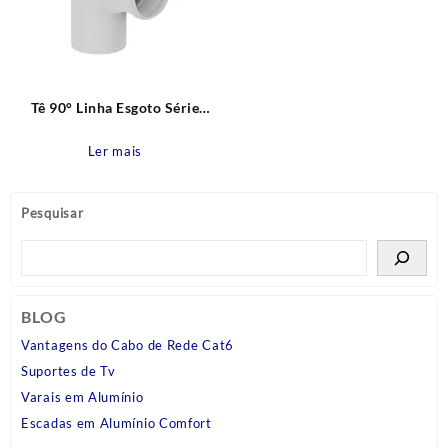
Tê 90° Linha Esgoto Série
Normal 100 mm x 100 mm
Tigre
Ler mais
Pesquisar
BLOG
Vantagens do Cabo de Rede Cat6
Suportes de Tv
Varais em Alumínio
Escadas em Alumínio Comfort