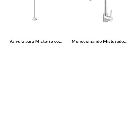
Válvula para Mictório com
Monocomando Misturador
o
Canopla e Flexível 30cm
Cozinha Mesa Bica Alta Flat
ABS Cromado Blukit
Leão Metais