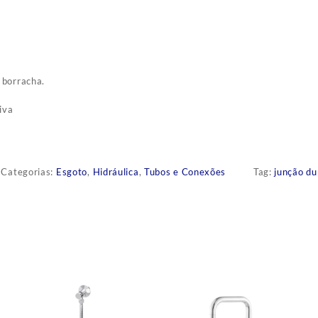
 borracha.
iva
Categorias:
Esgoto
,
Hidráulica
,
Tubos e Conexões
Tag:
junção du