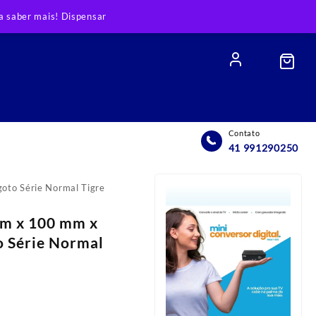
 saber mais!
Dispensar
Contato
41 991290250
to Série Normal Tigre
mm x 100 mm x
 Série Normal