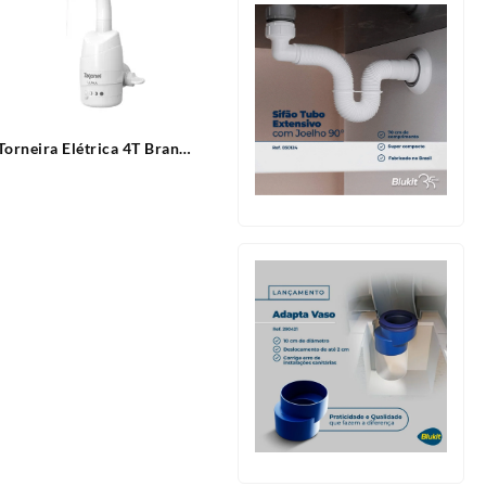
Torneira Elétrica 4T Branca
Parede Luna 220V – 5500W
Zagonel