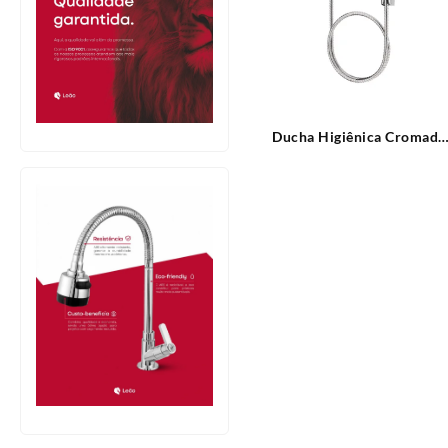
Ducha Higiênica Cromada
Modelo Luxo com Registr
de Derivação Blukit