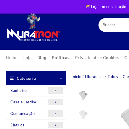
Skip
Loja em construção!
to
content
Home
Loja
Blog
Políticas
Privacidade e Cookies
C
Início
/
Hidráulica
/
Tubos e Co
Categoria
Banheiro
Casa e Jardim
Comunicação
Elétrica