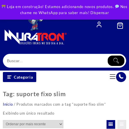
Skip
Loja em construção! Estamos adicionando novos produtos.
Nos
to
chame no WhatsApp para saber mais!
Dispensar
content
Categoria
Tag:
suporte fixo slim
Início
/ Produtos marcados com a tag “suporte fixo slim”
Exibindo um único resultado