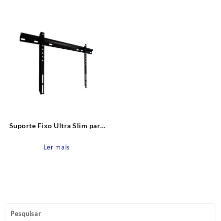
Suporte Fixo Ultra Slim para
TV de 37” a 85” SBRP300
Brasforma
Ler mais
Pesquisar