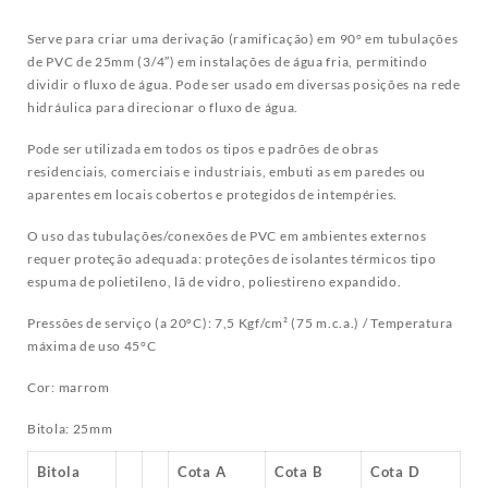
Serve para criar uma derivação (ramificação) em 90° em tubulações
de PVC de 25mm (3/4″) em instalações de água fria, permitindo
dividir o fluxo de água. Pode ser usado em diversas posições na rede
hidráulica para direcionar o fluxo de água.
Pode ser utilizada em todos os tipos e padrões de obras
residenciais, comerciais e industriais, embuti as em paredes ou
aparentes em locais cobertos e protegidos de intempéries.
O uso das tubulações/conexões de PVC em ambientes externos
requer proteção adequada: proteções de isolantes térmicos tipo
espuma de polietileno, lã de vidro, poliestireno expandido.
Pressões de serviço (a 20ºC): 7,5 Kgf/cm² (75 m.c.a.) / Temperatura
máxima de uso 45°C
Cor: marrom
Bitola: 25mm
Bitola
Cota A
Cota B
Cota D