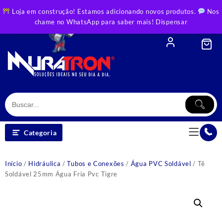
Skip
Loja em construção! Estamos adicionando novos produtos.
Nos
to
chame no WhatsApp para saber mais!
Dispensar
content
Categoria
Início
/
Hidráulica
/
Tubos e Conexões
/
Água PVC Soldável
/ Tê
Soldável 25mm Água Fria Pvc Tigre