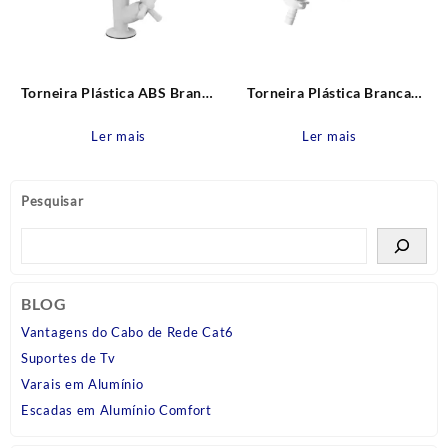
Torneira Plástica ABS Branca
Torneira Plástica Branca
Mesa Bica Móvel Cross Tigre
Parede Dupla Bica Reta Cross
Tigre
Ler mais
Ler mais
Pesquisar
BLOG
Vantagens do Cabo de Rede Cat6
Suportes de Tv
Varais em Alumínio
Escadas em Alumínio Comfort