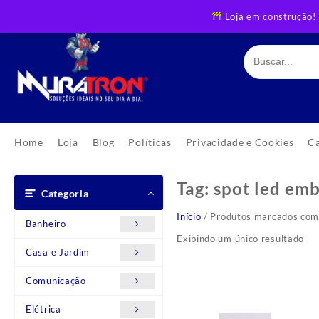
Skip
Loja em construção!
to
content
Home
Loja
Blog
Políticas
Privacidade e Cookies
C
Tag:
spot led em
Categoria
Início
/ Produtos marcados com 
Banheiro
Exibindo um único resultado
Casa e Jardim
Comunicação
Elétrica