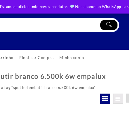
 Estamos adicionando novos produtos.
Nos chame no WhatsApp para
arrinho
Finalizar Compra
Minha conta
butir branco 6.500k 6w empalux
a tag “spot led embutir branco 6.500k 6w empalux”