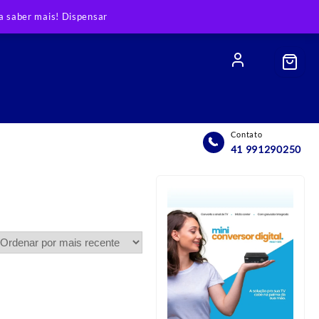
 saber mais!
Dispensar
Contato
41 991290250