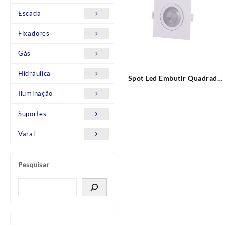
Escada
Fixadores
Gás
Hidráulica
Spot Led Embutir Quadrado
6W LED 6.500K (branco frio)
Iluminação
Empalux
Suportes
Varal
Pesquisar