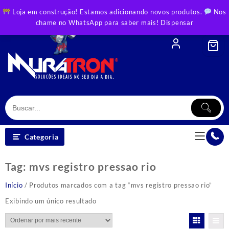
Skip
Loja em construção! Estamos adicionando novos produtos.
Nos
to
chame no WhatsApp para saber mais!
Dispensar
content
Categoria
Tag:
mvs registro pressao rio
Início
/ Produtos marcados com a tag “mvs registro pressao rio”
Exibindo um único resultado