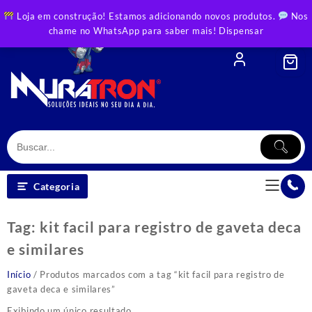
Skip
Loja em construção! Estamos adicionando novos produtos.
Nos
to
chame no WhatsApp para saber mais!
Dispensar
content
Categoria
Tag:
kit facil para registro de gaveta deca
e similares
Início
/ Produtos marcados com a tag “kit facil para registro de
gaveta deca e similares”
Exibindo um único resultado