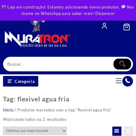
Skip
Loja em construção! Estamos adicionando novos produtos.
Nos
to
chame no WhatsApp para saber mais!
Dispensar
content
Categoria
Tag:
flexivel agua fria
Início
/ Produtos marcados com a tag “flexivel agua fria”
Classificado
Mostrando todos os 2 resultados
por
mais