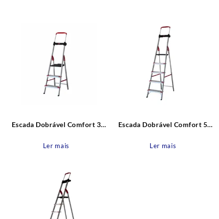
recente
Escada Dobrável Comfort 3
Escada Dobrável Comfort 5
degraus Alumínio Alumasa
degraus Alumínio Alumasa
Ler mais
Ler mais