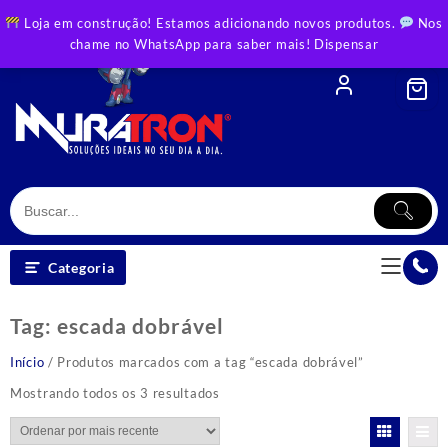
Skip
Loja em construção! Estamos adicionando novos produtos.
Nos
to
chame no WhatsApp para saber mais!
Dispensar
content
Categoria
Tag:
escada dobrável
Início
/ Produtos marcados com a tag “escada dobrável”
Classificado
Mostrando todos os 3 resultados
por
mais