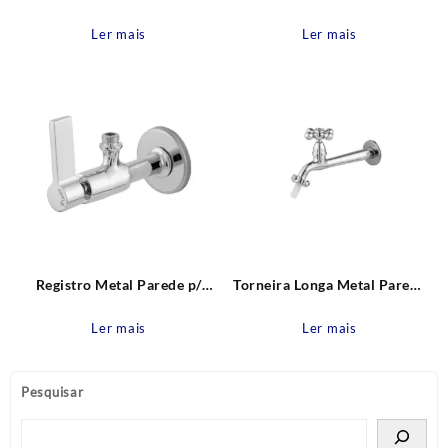
Articulada e Bico Arrejador
Parede p/ Filtro 1/4 VOLTA
1/4 VOLTA C70 Leão Metais
C17 Leão Metais
Ler mais
Ler mais
Registro Metal Parede p/
Torneira Longa Metal Parede
Purificador 1/4 VOLTA C17
Cozinha / Tanque com bico
Leão Metais
espigão C33 Leão Metais
Ler mais
Ler mais
Pesquisar