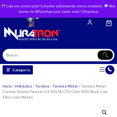
Skip
Loja em construção! Estamos adicionando novos produtos.
Nos
to
chame no WhatsApp para saber mais!
Dispensar
content
Categoria
Início
/
Hidráulica
/
Torneira
/
Torneira Metal
/ Torneira Metal
Cozinha Parede Flexível 1/4 VOLTA C70 Color DUO Black Com
Filtro Leão Metais