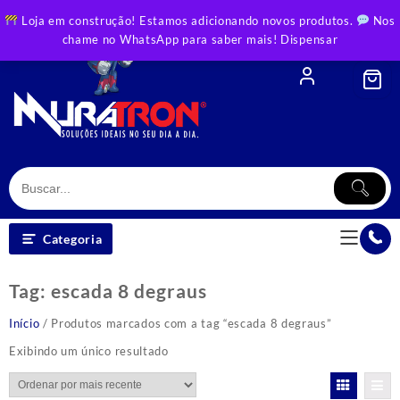
Skip
Loja em construção! Estamos adicionando novos produtos.
Nos
to
chame no WhatsApp para saber mais!
Dispensar
content
Categoria
Tag:
escada 8 degraus
Início
/ Produtos marcados com a tag “escada 8 degraus”
Exibindo um único resultado