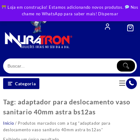
Skip
Loja em construção! Estamos adicionando novos produtos.
Nos
to
chame no WhatsApp para saber mais!
Dispensar
content
Categoria
Tag:
adaptador para deslocamento vaso
sanitario 40mm astra bs12as
Início
/ Produtos marcados com a tag “adaptador para
deslocamento vaso sanitario 40mm astra bs12as”
Exibindo um único resultado