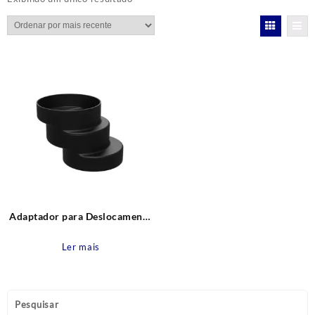
Adaptador para Deslocamento
de Vaso Sanitário 4cm DN100
Astra
Ler mais
Pesquisar