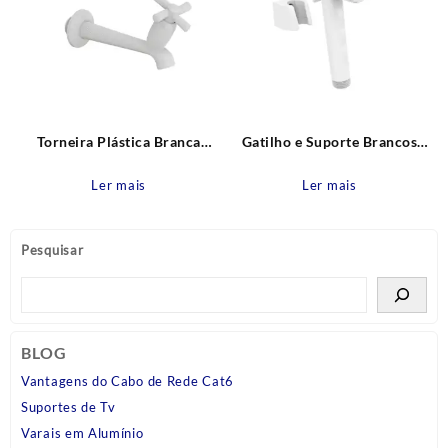
Torneira Plástica Branca
Gatilho e Suporte Brancos
Parede Bica Reta 15cm Cross
Modelo Luxo para Duchas
Tigre
Higiênicas Blukit
Ler mais
Ler mais
Pesquisar
BLOG
Vantagens do Cabo de Rede Cat6
Suportes de Tv
Varais em Alumínio