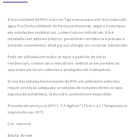
A luva soldável de PVC marrom Tigre serve para unir dois tubos de
água fria (linha soldável) de forma permanente, segura e estanque
em instalações residenciais, comerciais ou industriais. Ela é
instalada com adesivo plástico, garantindo resistência à pressão e
evitando vazamentos, ideal para prolongar ou conectar tubulações.
Pode ser utilizada em todos os tipos e padrões de obras
residenciais, comerciais e industriais, embuti as em paredes ou
aparentes em locais cobertos e protegidos de intempéries.
O uso das tubulações/conexões de PVC em ambientes externos
requer proteção adequada: proteções de isolantes térmicos tipo
espuma de polietileno, lã de vidro, poliestireno expandido.
Pressões de serviço (a 20ºC): 7,5 Kgf/cm² (75 m.c.a.) / Temperatura
máxima de uso 45°C
Cor: marrom
Bitola: 60 mm