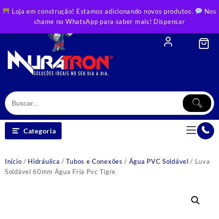
Skip
Loja em construção! Estamos adicionando novos produtos.
Nos
to
chame no WhatsApp para saber mais!
Dispensar
content
Categoria
Início
/
Hidráulica
/
Tubos e Conexões
/
Água PVC Soldável
/ Luva
Soldável 60mm Água Fria Pvc Tigre