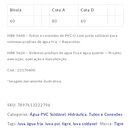
Bitola
Cota A
Cota D
60
80
60
NBR 5648 – Tubos e conexões de PVC-U com junta soldável para
sistemas prediais de água fria — Requisitos.
NBR 5626 – Sistemas prediais de água fria e água quente — Projeto,
execução, operação e manutenção.
Cód.: 22170600
*Imagem meramente ilustrativa.
SKU:
7897613322796
Categorias:
Água PVC Soldável
,
Hidráulica
,
Tubos e Conexões
Tags:
luva água fria
,
luva pvc tigre
,
luva soldavel
Marca:
Tigre