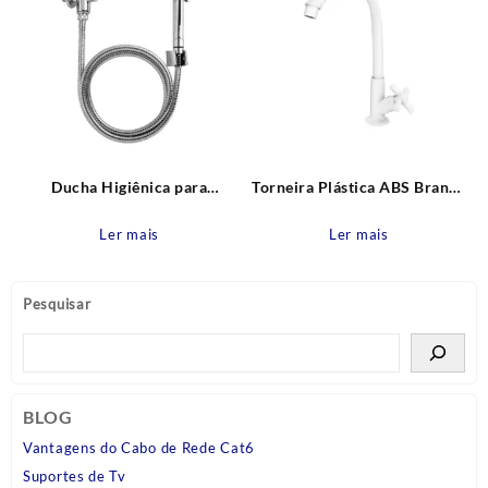
Ducha Higiênica para
Torneira Plástica ABS Branca
Chuveiro com Desviador
Mesa Bica Alta Móvel Cross
Blukit
Tigre
Ler mais
Ler mais
Pesquisar
BLOG
Vantagens do Cabo de Rede Cat6
Suportes de Tv