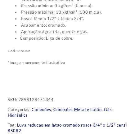
Pressão mínima: 0 kgf/cm² (0 m.c.a).
Pressão máxima: 10 kgf/cm² (100 m.c.a).
Rosca fêmea 1/2″ x fêmea 3/4″.
Acabamento: cromado.
Aplicação: água fria, quente e gás.
Composição: Liga de cobre.
Cód.: 85082
*Imagem meramente Ilustrativa
SKU:
7898128471344
Categorias:
Conexões
,
Conexões Metal e Latão
,
Gás
,
Hidráulica
Tag:
Luva reducao em latao cromado rosca 3/4" x 1/2" censi
85082