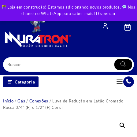
Skip
Loja em construção! Estamos adicionando novos produtos.
Nos
to
chame no WhatsApp para saber mais!
Dispensar
content
Categoria
Início
/
Gás
/
Conexões
/ Luva de Redução em Latão Cromado –
Rosca 3/4″ (F) x 1/2″ (F) Censi