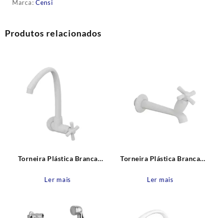
Marca:
Censi
Produtos relacionados
Torneira Plástica Branca
Torneira Plástica Branca
Parede Bica Alta Móvel Cross
Parede Bica Reta 15cm Cross
Tigre
Tigre
Ler mais
Ler mais