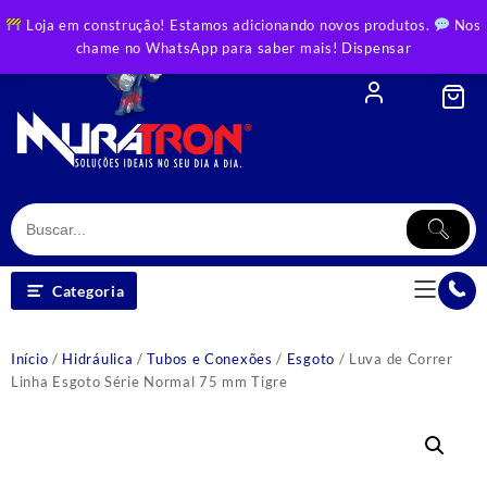
Skip
Loja em construção! Estamos adicionando novos produtos.
Nos
to
chame no WhatsApp para saber mais!
Dispensar
content
Categoria
Início
/
Hidráulica
/
Tubos e Conexões
/
Esgoto
/ Luva de Correr
Linha Esgoto Série Normal 75 mm Tigre