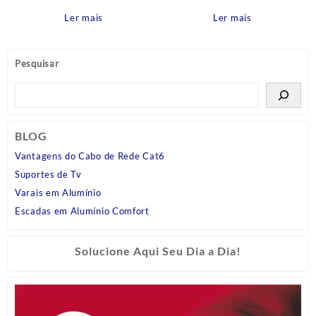
Parede Bica Reta 10cm com
Multitemperatura Branca
bico para Mangueira Cross
Mesa / Bancada Hydralar
Ler mais
Ler mais
Tigre
127V – 5500W Hydra
Pesquisar
BLOG
Vantagens do Cabo de Rede Cat6
Suportes de Tv
Varais em Alumínio
Escadas em Alumínio Comfort
Solucione Aqui Seu Dia a Dia!