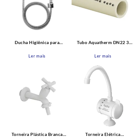
Ducha Higiênica para
Tubo Aquatherm DN22 3
Chuveiro com Desviador
metros Tigre
Blukit
Ler mais
Ler mais
Torneira Plástica Branca
Torneira Elétrica