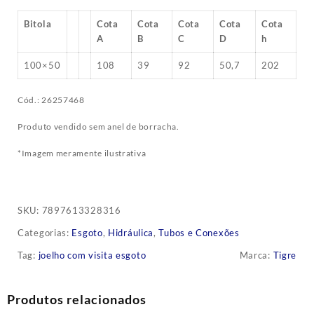
Bitola
Cota
Cota
Cota
Cota
Cota
A
B
C
D
h
100×50
108
39
92
50,7
202
Cód.: 26257468
Produto vendido sem anel de borracha.
*Imagem meramente ilustrativa
SKU:
7897613328316
Categorias:
Esgoto
,
Hidráulica
,
Tubos e Conexões
Tag:
joelho com visita esgoto
Marca:
Tigre
Produtos relacionados