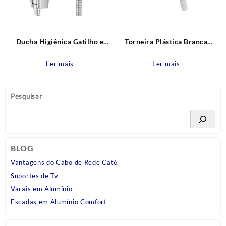
Ducha Higiênica Gatilho e
Torneira Plástica Branca
Suporte Brancos Modelo POP
Parede Bica Reta 10cm com
com Registro Leão Metais
bico para Mangueira Cross
Ler mais
Ler mais
Tigre
Pesquisar
BLOG
Vantagens do Cabo de Rede Cat6
Suportes de Tv
Varais em Alumínio
Escadas em Alumínio Comfort