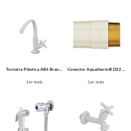
Torneira Plástica ABS Branca
Conector Aquatherm® D22 X
Mesa Bica Móvel Cross Tigre
3/4″ CB Tigre
Ler mais
Ler mais