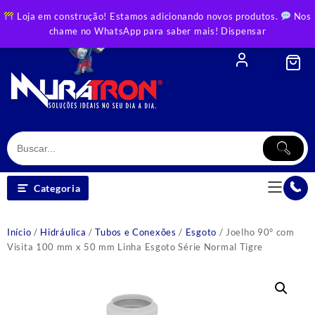
Skip
Loja em construção! Estamos adicionando novos produtos.
Nos
to
chame no WhatsApp para saber mais!
Dispensar
content
Categoria
Início
/
Hidráulica
/
Tubos e Conexões
/
Esgoto
/ Joelho 90° com
Visita 100 mm x 50 mm Linha Esgoto Série Normal Tigre