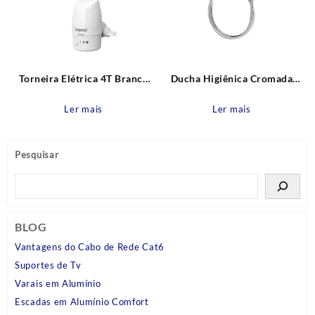
Torneira Elétrica 4T Branca
Ducha Higiênica Cromada
Parede Luna 220V – 5500W
Modelo Luxo com Registro de
Zagonel
Derivação Blukit
Ler mais
Ler mais
Pesquisar
BLOG
Vantagens do Cabo de Rede Cat6
Suportes de Tv
Varais em Alumínio
Escadas em Alumínio Comfort