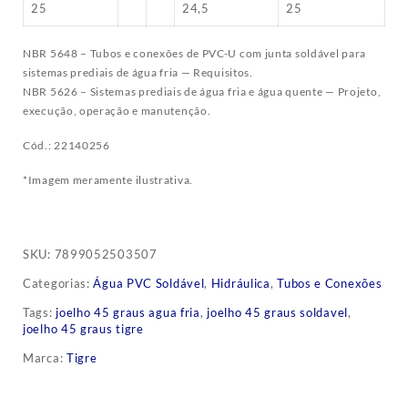
25
24,5
25
NBR 5648 – Tubos e conexões de PVC-U com junta soldável para
sistemas prediais de água fria — Requisitos.
NBR 5626 – Sistemas prediais de água fria e água quente — Projeto,
execução, operação e manutenção.
Cód.: 22140256
*Imagem meramente ilustrativa.
SKU:
7899052503507
Categorias:
Água PVC Soldável
,
Hidráulica
,
Tubos e Conexões
Tags:
joelho 45 graus agua fria
,
joelho 45 graus soldavel
,
joelho 45 graus tigre
Marca:
Tigre