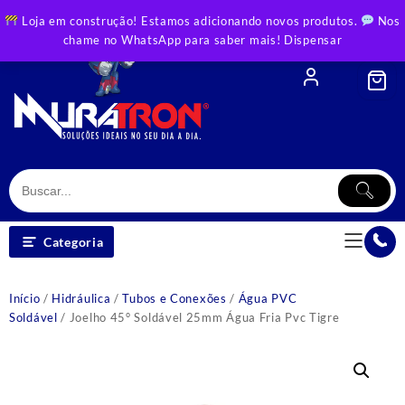
Skip
Loja em construção! Estamos adicionando novos produtos.
Nos
to
chame no WhatsApp para saber mais!
Dispensar
content
Categoria
Início
/
Hidráulica
/
Tubos e Conexões
/
Água PVC
Soldável
/ Joelho 45° Soldável 25mm Água Fria Pvc Tigre