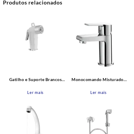
Produtos relacionados
Gatilho e Suporte Brancos
Monocomando Misturador
para Duchas Higiênicas Leão
Lavatório Mesa baixa Shine
Metais
Leão Metais
Ler mais
Ler mais