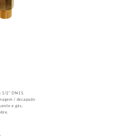
a 1/2″ DN15.
magem / decapado
uente e gás.
obre.