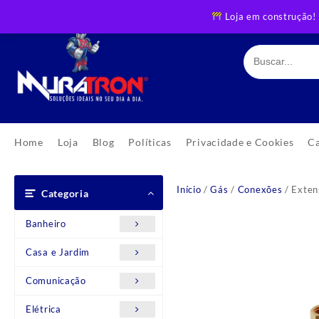
Skip
Loja em construção!
to
content
Home
Loja
Blog
Políticas
Privacidade e Cookies
C
Início
/
Gás
/
Conexões
/ Exten
Categoria
Banheiro
Casa e Jardim
Comunicação
Elétrica