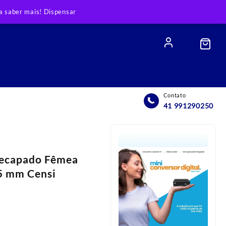
 saber mais!
Dispensar
Contato
41 991290250
decapado Fêmea
15 mm Censi