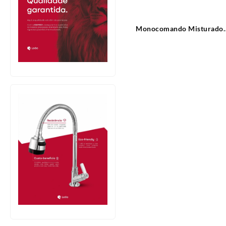
Monocomando Misturado
Cozinha Mesa Bica Alta Fla
Leão Metais