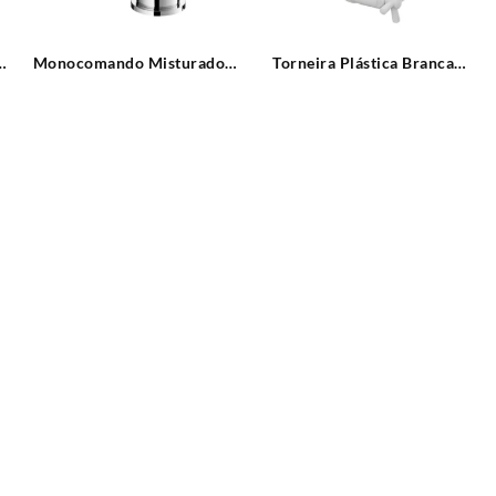
r
Monocomando Misturador
Torneira Plástica Branca
t
Lavatório Mesa baixa Shine
Parede Bica Alta Móvel
Leão Metais
Cross Tigre