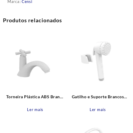
Marca:
Censi
Produtos relacionados
Torneira Plástica ABS Branca
Gatilho e Suporte Brancos
Mesa para Lavatório Cross
Modelo Luxo para Duchas
Tigre
Higiênicas Blukit
Ler mais
Ler mais