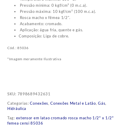
Pressão mínima: 0 kgf/cm² (0 m.c.a).
Pressão máxima: 10 kgf/cm² (100 m.c.a).
Rosca macho x fêmea 1/2″.
Acabamento: cromado.
Aplicação: água fria, quente e gás.
Composição: Liga de cobre.
Cód.: 85036
*Imagem meramente Ilustrativa
SKU:
7898689432631
Categorias:
Conexões
,
Conexões Metal e Latão
,
Gás
,
Hidráulica
Tag:
extensor em latao cromado rosca macho 1/2" x 1/2"
femea censi 85036