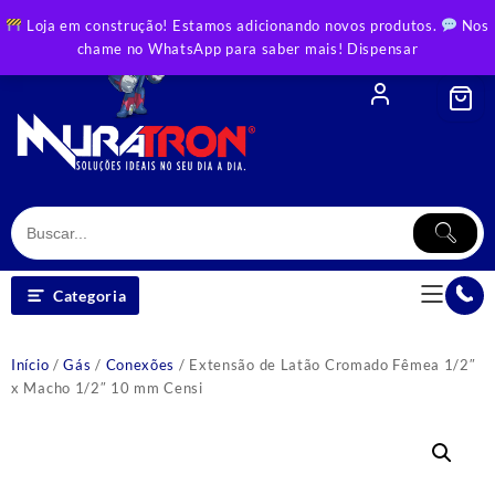
Skip
Loja em construção! Estamos adicionando novos produtos.
Nos
to
chame no WhatsApp para saber mais!
Dispensar
content
Categoria
Início
/
Gás
/
Conexões
/ Extensão de Latão Cromado Fêmea 1/2″
x Macho 1/2″ 10 mm Censi