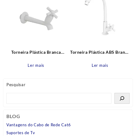
Torneira Plástica Branca
Torneira Plástica ABS Branca
Parede Bica Reta 15cm Cross
Mesa Bica Alta Móvel Cross
Tigre
Tigre
Ler mais
Ler mais
Pesquisar
BLOG
Vantagens do Cabo de Rede Cat6
Suportes de Tv