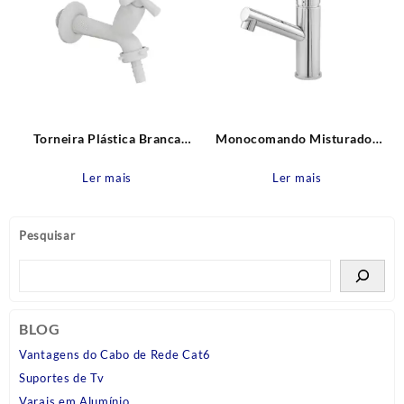
Torneira Plástica Branca
Monocomando Misturador
Parede Bica Reta 10cm com
Lavatório Mesa Bica Fit Leão
bico para Mangueira Cross
Metais
Ler mais
Ler mais
Tigre
Pesquisar
BLOG
Vantagens do Cabo de Rede Cat6
Suportes de Tv
Varais em Alumínio