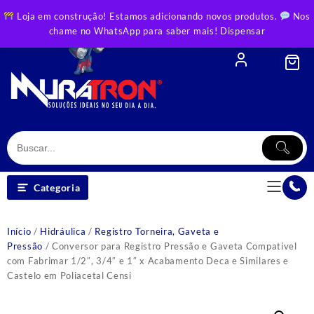
Skip
Loja em construção! Estamos adicionando novos produtos.
Nos
to
chame no WhatsApp para saber mais!
Dispensar
content
Categoria
Início
/
Hidráulica
/
Registro Torneira, Gaveta e
Pressão
/ Conversor para Registro Pressão e Gaveta Compatível
com Fabrimar 1/2″, 3/4″ e 1″ x Acabamento Deca e Similares e
Castelo em Poliacetal Censi