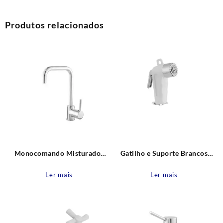
Produtos relacionados
Monocomando Misturador
Gatilho e Suporte Brancos
Cozinha Mesa Bica Alta Flat
para Duchas Higiênicas Leão
Leão Metais
Metais
Ler mais
Ler mais