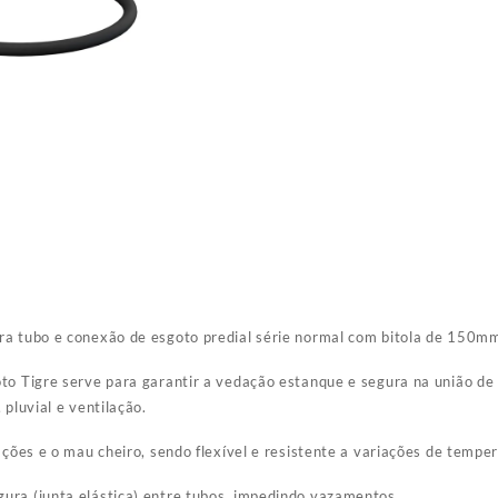
ra tubo e conexão de esgoto predial série normal com bitola de 150m
oto Tigre serve para garantir a vedação estanque e segura na união d
 pluvial e ventilação.
ações e o mau cheiro, sendo flexível e resistente a variações de tempe
ura (junta elástica) entre tubos, impedindo vazamentos.