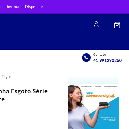
 saber mais!
Dispensar
Contato
41 991290250
 Tigre
nha Esgoto Série
re