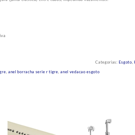
iva
Categorias:
Esgoto
,
igre
,
anel borracha serie r tigre
,
anel vedacao esgoto