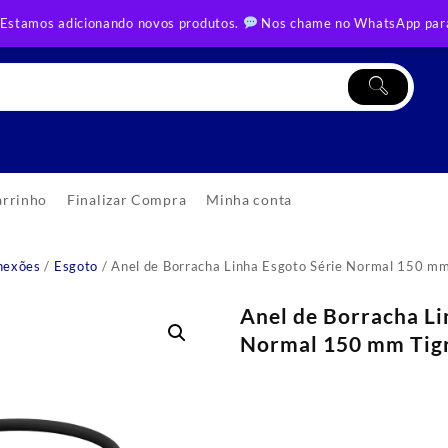
 Estamos adicionando novos produtos.
Nos chame no WhatsApp para
arrinho
Finalizar Compra
Minha conta
nexões
/
Esgoto
/ Anel de Borracha Linha Esgoto Série Normal 150 mm
Anel de Borracha Li
Normal 150 mm Tig