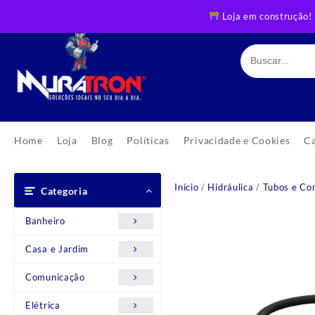
Skip
Loja em construção!
to
content
Home
Loja
Blog
Políticas
Privacidade e Cookies
C
Início
/
Hidráulica
/
Tubos e Co
Categoria
Banheiro
Casa e Jardim
Comunicação
Elétrica