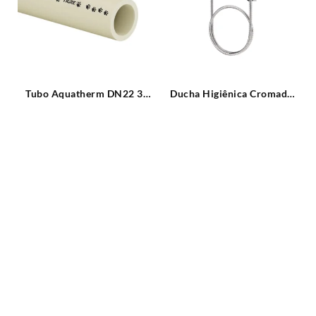
Tubo Aquatherm DN22 3
Ducha Higiênica Cromada
o
metros Tigre
Modelo Luxo com Registro
de Derivação Blukit