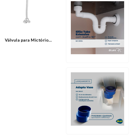
Válvula para Mictório
Leautomatic Leão Metais