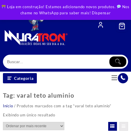
Skip
Loja em construção! Estamos adicionando novos produtos.
Nos
to
chame no WhatsApp para saber mais!
Dispensar
content
Categoria
Tag:
varal teto aluminio
Início
/ Produtos marcados com a tag “varal teto aluminio”
Exibindo um único resultado