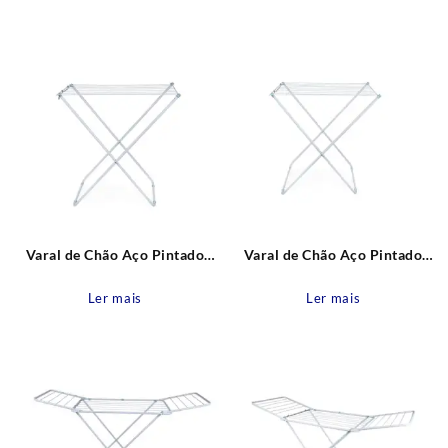
recente
Varal de Chão Aço Pintado
Varal de Chão Aço Pintado
Branco 1,74x70x95cm MOR
Branco Maxi 1,74x70x95cm
MOR
Ler mais
Ler mais