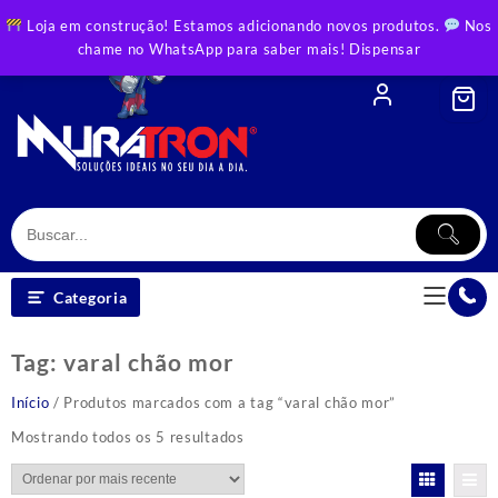
Skip
Loja em construção! Estamos adicionando novos produtos.
Nos
to
chame no WhatsApp para saber mais!
Dispensar
content
Categoria
Tag:
varal chão mor
Início
/ Produtos marcados com a tag “varal chão mor”
Classificado
Mostrando todos os 5 resultados
por
mais