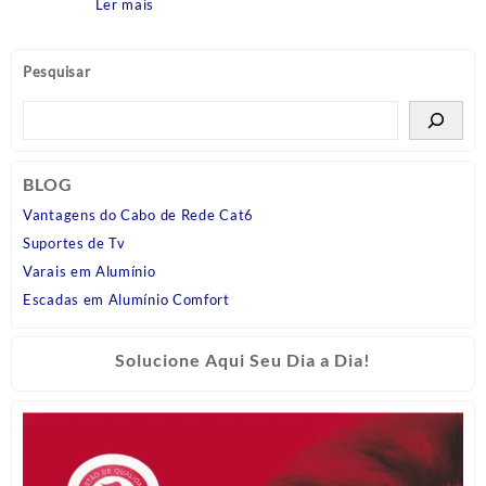
90cm MOR
Ler mais
Pesquisar
BLOG
Vantagens do Cabo de Rede Cat6
Suportes de Tv
Varais em Alumínio
Escadas em Alumínio Comfort
Solucione Aqui Seu Dia a Dia!