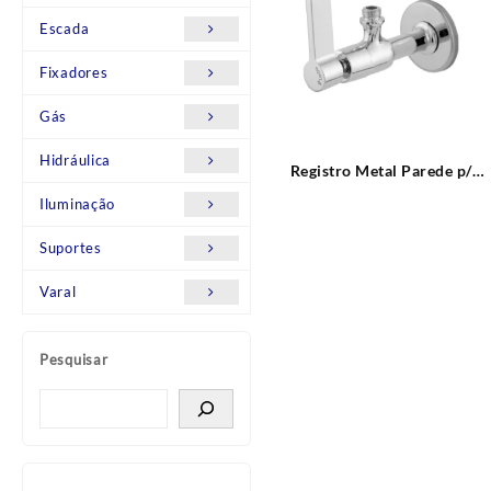
Escada
Fixadores
Gás
Hidráulica
Registro Metal Parede p/
Purificador 1/4 VOLTA C17
Iluminação
Leão Metais
Suportes
Varal
Pesquisar