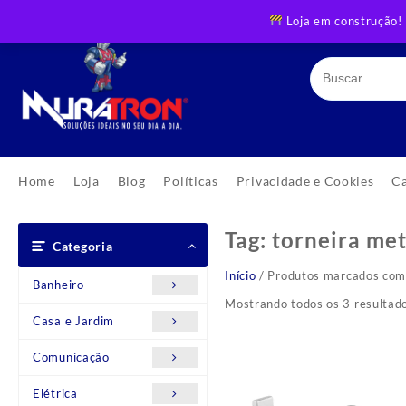
Skip
Loja em construção!
to
content
Home
Loja
Blog
Políticas
Privacidade e Cookies
C
Tag:
torneira me
Categoria
Início
/ Produtos marcados com 
Banheiro
Mostrando todos os 3 resultad
Casa e Jardim
Comunicação
Elétrica