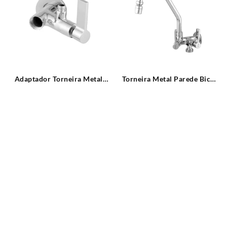
Adaptador Torneira Metal
Torneira Metal Parede Bica
Parede p/ Filtro 1/4 VOLTA
Alta Arejador Articulada
C17 Leão Metais
Purificador ou Máquinha de
Lavar C17 Leão Metais