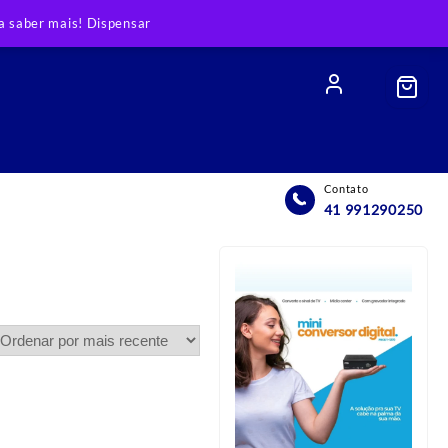
 saber mais!
Dispensar
Contato
41 991290250