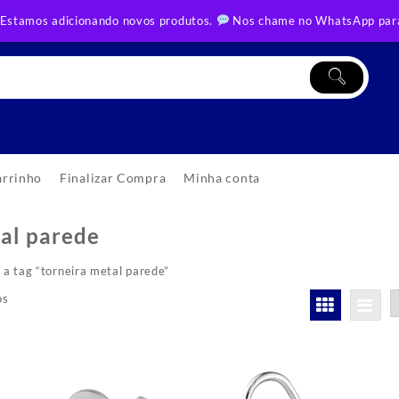
 Estamos adicionando novos produtos.
Nos chame no WhatsApp para
arrinho
Finalizar Compra
Minha conta
tal parede
a tag “torneira metal parede”
Classificado
os
por
mais
recente