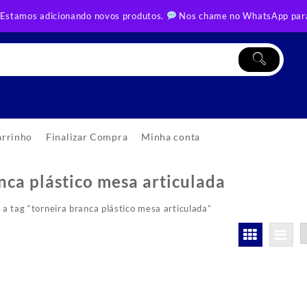
 Estamos adicionando novos produtos.
Nos chame no WhatsApp para
arrinho
Finalizar Compra
Minha conta
nca plástico mesa articulada
 tag “torneira branca plástico mesa articulada”