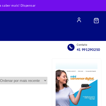
 saber mais!
Dispensar
Contato
41 991290250