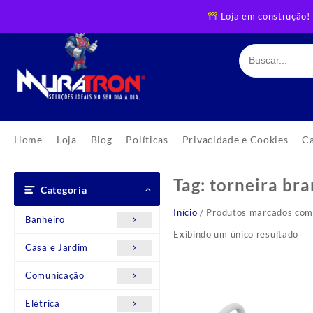
Skip
Loja em construção!
to
content
Home
Loja
Blog
Políticas
Privacidade e Cookies
C
Tag:
torneira bra
Categoria
Início
/ Produtos marcados com a
Banheiro
Exibindo um único resultado
Casa e Jardim
Comunicação
Elétrica