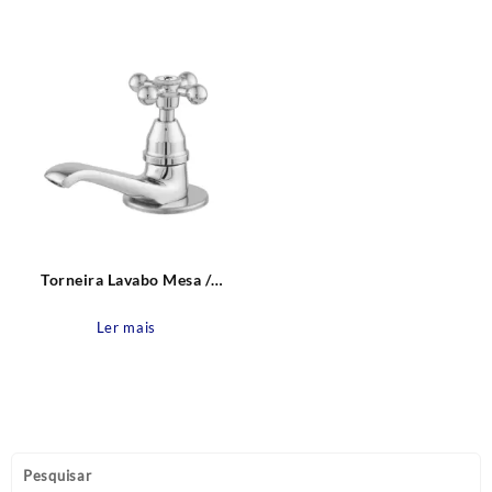
Torneira Lavabo Mesa /
Bancada Metal C33 Leão
Metais
Ler mais
Pesquisar