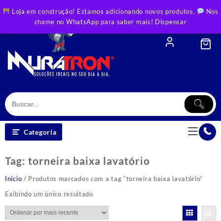
Skip
Loja em construção! Estamos adicionando novos produtos.
Nos
to
chame no WhatsApp para saber mais!
Dispensar
content
Categoria
Tag:
torneira baixa lavatório
Início
/ Produtos marcados com a tag “torneira baixa lavatório”
Exibindo um único resultado